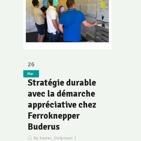
26
Mar
Stratégie durable
avec la démarche
appréciative chez
Ferroknepper
Buderus
By
Xavier_Delposen