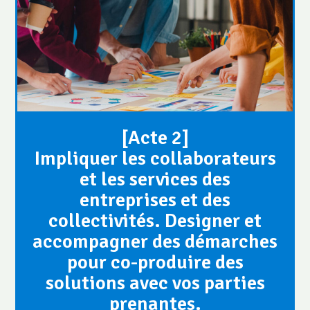
[Acte 2]
Impliquer les collaborateurs
et les services des
entreprises et des
collectivités. Designer et
accompagner des démarches
pour co-produire des
solutions avec vos parties
prenantes.